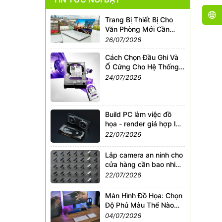
Trang Bị Thiết Bị Cho
Văn Phòng Mới Cần
Những Gì?
26/07/2026
Cách Chọn Đầu Ghi Và
Ổ Cứng Cho Hệ Thống
Camera An Ninh
24/07/2026
Build PC làm việc đồ
họa - render giá hợp lý
2026
22/07/2026
Lắp camera an ninh cho
cửa hàng cần bao nhiêu
mắt?
22/07/2026
Màn Hình Đồ Họa: Chọn
Độ Phủ Màu Thế Nào
Cho Chuẩn?
04/07/2026