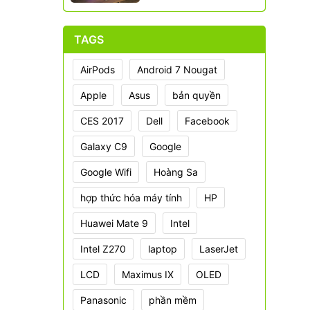
TAGS
AirPods
Android 7 Nougat
Apple
Asus
bản quyền
CES 2017
Dell
Facebook
Galaxy C9
Google
Google Wifi
Hoàng Sa
hợp thức hóa máy tính
HP
Huawei Mate 9
Intel
Intel Z270
laptop
LaserJet
LCD
Maximus IX
OLED
Panasonic
phần mềm