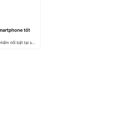
smartphone tốt
Tạp chí uy tín Wall Street Journal đã chọn ra một số sản phẩm nổi bật tại sự kiện CES 2017 như ch...