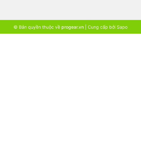
© Bản quyền thuộc về
progear.vn
|
Cung cấp bởi
Sapo