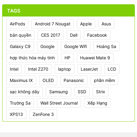
TAGS
AirPods
Android 7 Nougat
Apple
Asus
bản quyền
CES 2017
Dell
Facebook
Galaxy C9
Google
Google Wifi
Hoàng Sa
hợp thức hóa máy tính
HP
Huawei Mate 9
Intel
Intel Z270
laptop
LaserJet
LCD
Maximus IX
OLED
Panasonic
phần mềm
sạc không dây
Samsung
SSD
Strix
Trường Sa
Wall Street Journal
Xếp Hạng
XPS13
ZenFone 3