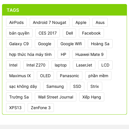
TAGS
AirPods
Android 7 Nougat
Apple
Asus
bản quyền
CES 2017
Dell
Facebook
Galaxy C9
Google
Google Wifi
Hoàng Sa
hợp thức hóa máy tính
HP
Huawei Mate 9
Intel
Intel Z270
laptop
LaserJet
LCD
Maximus IX
OLED
Panasonic
phần mềm
sạc không dây
Samsung
SSD
Strix
Trường Sa
Wall Street Journal
Xếp Hạng
XPS13
ZenFone 3