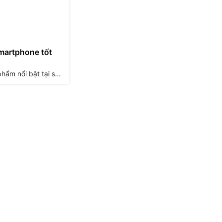
smartphone tốt
Tạp chí uy tín Wall Street Journal đã chọn ra một số sản phẩm nổi bật tại sự kiện CES 2017 như ch...