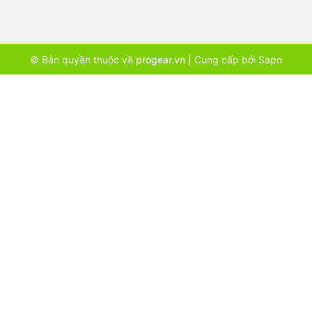
© Bản quyền thuộc về
progear.vn
|
Cung cấp bởi
Sapo