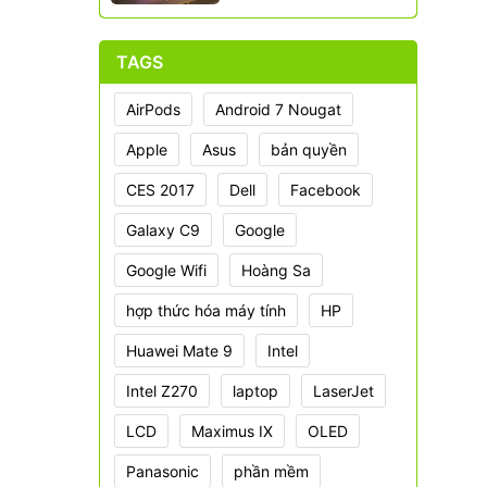
TAGS
AirPods
Android 7 Nougat
Apple
Asus
bản quyền
CES 2017
Dell
Facebook
Galaxy C9
Google
Google Wifi
Hoàng Sa
hợp thức hóa máy tính
HP
Huawei Mate 9
Intel
Intel Z270
laptop
LaserJet
LCD
Maximus IX
OLED
Panasonic
phần mềm