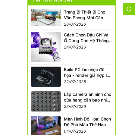
Trang Bị Thiết Bị Cho
Văn Phòng Mới Cần
Những Gì?
26/07/2026
Cách Chọn Đầu Ghi Và
Ổ Cứng Cho Hệ Thống
Camera An Ninh
24/07/2026
Build PC làm việc đồ
họa - render giá hợp lý
2026
22/07/2026
Lắp camera an ninh cho
cửa hàng cần bao nhiêu
mắt?
22/07/2026
Màn Hình Đồ Họa: Chọn
Độ Phủ Màu Thế Nào
Cho Chuẩn?
04/07/2026