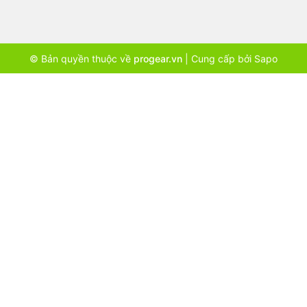
© Bản quyền thuộc về
progear.vn
|
Cung cấp bởi
Sapo