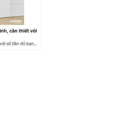
nh, cần thiết với
Tại sao lại nên bỏ ra 7 triệu để mua Google Wifi trong khi với số tiền đó bạn có thể mua được một...