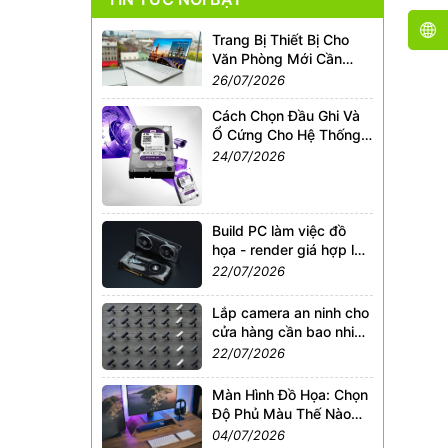
Trang Bị Thiết Bị Cho
Văn Phòng Mới Cần
Những Gì?
26/07/2026
Cách Chọn Đầu Ghi Và
Ổ Cứng Cho Hệ Thống
Camera An Ninh
24/07/2026
Build PC làm việc đồ
họa - render giá hợp lý
2026
22/07/2026
Lắp camera an ninh cho
cửa hàng cần bao nhiêu
mắt?
22/07/2026
Màn Hình Đồ Họa: Chọn
Độ Phủ Màu Thế Nào
Cho Chuẩn?
04/07/2026