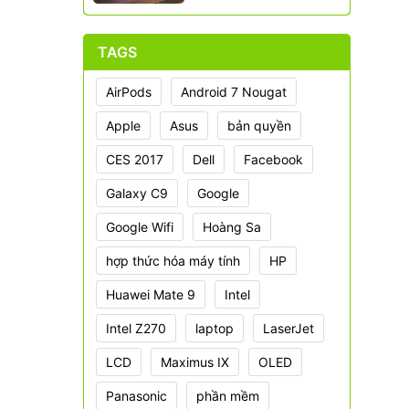
TAGS
AirPods
Android 7 Nougat
Apple
Asus
bản quyền
CES 2017
Dell
Facebook
Galaxy C9
Google
Google Wifi
Hoàng Sa
hợp thức hóa máy tính
HP
Huawei Mate 9
Intel
Intel Z270
laptop
LaserJet
LCD
Maximus IX
OLED
Panasonic
phần mềm